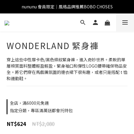
nununu 會員限定｜風格品牌推薦BOBO CHOSES
WONDERLAND 緊身褲
穿上這些中性摩卡色/黑色條紋緊身褲，進入奇妙世界。柔軟的單
層棉質面料整體輕盈輕盈，緊身袖口和彈性LOGO腰帶確保物品安
全。將它們穿在馬戲團氛圍的連衣裙下很有趣，或者只是搭配 t 恤
和運動鞋。
全店，滿6000元免運
指定分類，專區滿萬送都會托特包
NT$2,080
NT$624