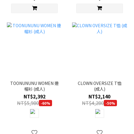
TOONUNUNU WOMEN 連
CLOWN OVERSIZE T恤
帽衫 (成人)
(成人)
NT$2,392
NT$2,140
NT$5,980
NT$4,280
-60%
-50%