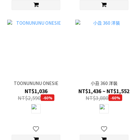
TOONUNUNU ONESIE
小丑 360 洋裝
NT$1,036
NT$1,436 ~ NT$1,552
NT$2,590
NT$3,880
-60%
-60%