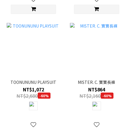
TOONUNUNU PLAYSUIT
MISTER. C. 寶寶長褲
NT$1,072
NT$864
NT$2,680
NT$2,160
-60%
-60%