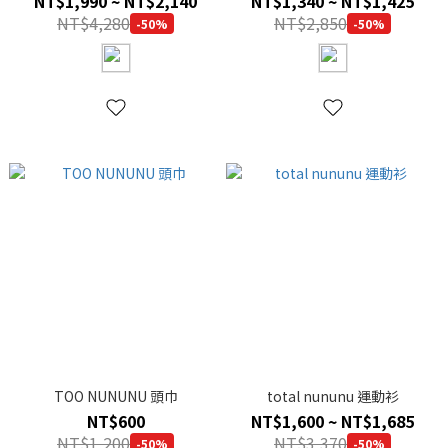
NT$1,990 ~ NT$2,140
NT$1,340 ~ NT$1,425
NT$4,280
NT$2,850
-50%
-50%
TOO NUNUNU 頭巾
total nununu 運動衫
NT$600
NT$1,600 ~ NT$1,685
NT$1,200
NT$3,370
-50%
-50%