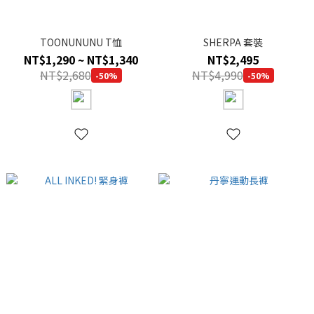
TOONUNUNU T恤
SHERPA 套裝
NT$1,290 ~ NT$1,340
NT$2,495
NT$2,680
NT$4,990
-50%
-50%