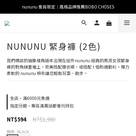
nununu 會員限定｜風格品牌推薦BOBO CHOSES
NUNUNU 緊身褲 (2色)
我們標誌的抽象棱角版本出現在這件nununu 經典的男孩女孩緊身
褲的對角線重複上。完美搭配連衣裙，或搭配 t 恤和運動衫。彈力
柔軟的 nununu 棉布讓您輕鬆玩耍、跑步。
全店，滿6000元免運
指定分類，專區滿萬送都會托特包
NT$1,980
NT$594
顏色
: BLACK