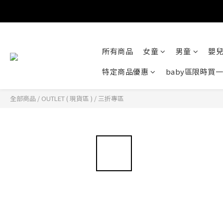
所有商品
女童
男童
嬰
特定商品優惠
baby區限時買
全部商品
/
OUTLET ( 現貨區 )
/
三折專區