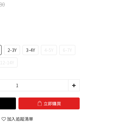
80
2-3Y
3-4Y
4-5Y
6-7Y
12-14Y
立即購買
加入追蹤清單