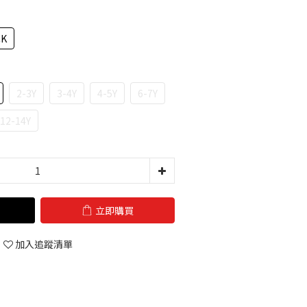
CK
2-3Y
3-4Y
4-5Y
6-7Y
12-14Y
立即購買
加入追蹤清單