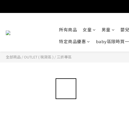
所有商品
女童
男童
嬰
特定商品優惠
baby區限時買
全部商品
/
OUTLET ( 現貨區 )
/
三折專區