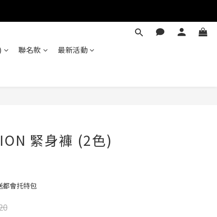
)
聯名款
最新活動
立即購買
TION 緊身褲 (2色)
送都會托特包
20