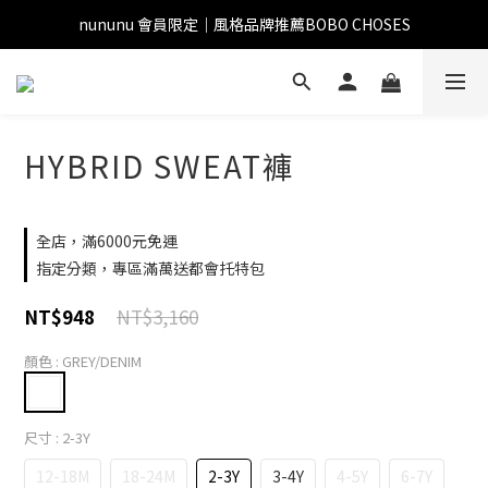
nununu 會員限定｜風格品牌推薦BOBO CHOSES
HYBRID SWEAT褲
全店，滿6000元免運
指定分類，專區滿萬送都會托特包
NT$3,160
NT$948
顏色
: GREY/DENIM
尺寸
: 2-3Y
12-18M
18-24M
2-3Y
3-4Y
4-5Y
6-7Y