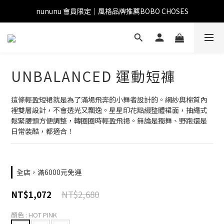
nununu 會員限定｜風格品牌推薦BOBO CHOSES
UNBALANCED 運動短褲
這條輕盈短裙就是為了滿場飛奔的小舞者設計的。網紗與棉質內
裡雙層設計，不會透光又飄逸。星星印花點綴整體裙面，抽繩式
鬆緊腰頭方便調整，轉圈圈時輕盈飛揚。無論是獨舞、野跑還是
日常裝酷，都適合！
全店，滿6000元免運
NT$2,680
NT$1,072
顏色
: HOT PINK