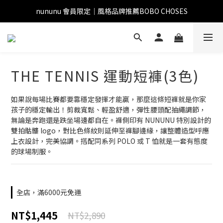
nununu 會員限定｜風格品牌推薦BOBO CHOSES
THE TENNIS 運動短褲(3色)
如果說每場比賽都要靠穩定發揮才能贏，那麼這條短褲就是你家
孩子的穩定輸出！剪裁寬鬆、輕盈舒適，彈性腰頭配抽繩調節，
無論是奔跑還是跌坐場邊都自在。褲側印有 NUNUNU 特別設計的
雙拍骷髏 logo，對比色條紋則延伸至褲腳邊緣，讓整體造型呼應
上衣設計，完美協調。搭配同系列 POLO 或 T 恤就是一套有態度
的球場制服。
全店，滿6000元免運
NT$1,445
NT$2,890