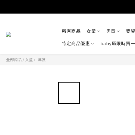
所有商品
女童
男童
嬰
特定商品優惠
baby區限時買
全部商品
/
女童
/
-洋裝-