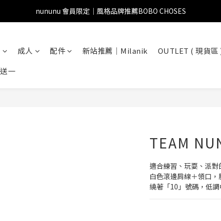
nununu 會員限定｜風格品牌推薦BOBO CHOSES
兒
成人
配件
新站推薦｜Milanik
OUTLET ( 現貨區 
一送一
TEAM NU
適合練習、玩耍、派對
白色滾邊肩線＋領口，胸前
繞著「10」號碼，低