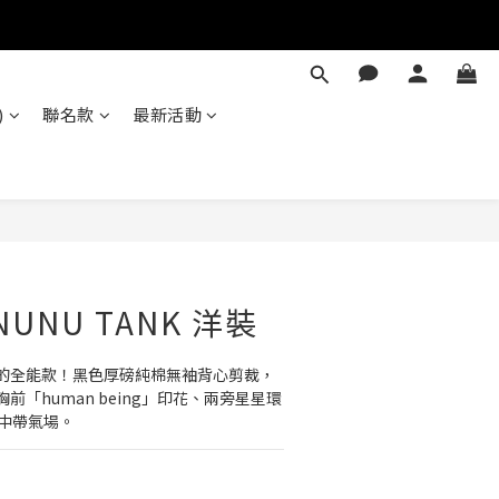
)
聯名款
最新活動
立即購買
NUNU TANK 洋裝
的全能款！黑色厚磅純棉無袖背心剪裁，
「human being」印花、兩旁星星環
調中帶氣場。