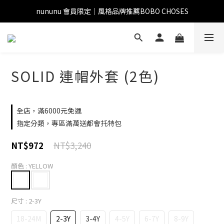
nununu 會員限定｜風格品牌推薦BOBO CHOSES
SOLID 連帽外套 (2色)
全店，滿6000元免運
指定分類，專區滿萬送都會托特包
NT$3,240
NT$972
顏色
: YELLOW
尺寸
: 2-3Y
18-24M
2-3Y
3-4Y
4-5Y
6-7Y
8-9Y