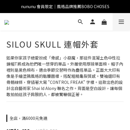
nununu 會員限定｜風格品牌推薦BOBO CHOSES
SILOU SKULL 連帽外套
如果你家孩子總愛扮成「骨感」小惡魔，那這件混凝土色中性拉
鍊帽T將成為他們唯一想穿的單品。外層使用厚磅單面棉，帽子內
裡則是黑色棉布，適合季節交替時作為疊搭單品。正面大大印有
像是手繪塗鴉風格的骷髏圖樣，搭配粗糙龜裂質感。雙袖還印有
骨骼線條，穿插著大寫 "CONTROL FREAK" 字樣。這款出色的設
計出自藝術家 Shai Id Alony 聯名之作。背面是空白設計，讓每個
敢拍拍這孩子肩膀的人，都被驚嚇個正著。
全店，滿6000元免運