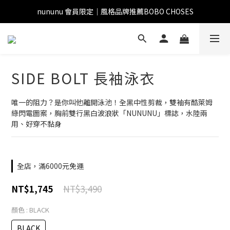
nununu 會員限定｜風格品牌推薦BOBO CHOSES
SIDE BOLT 長袖泳衣
唯一的阻力？是你叫他離開泳池！全黑中性剪裁，雙袖有酷萊姆
綠閃電圖案，胸前雙行黑白波浪狀「NUNUNU」標誌，水陸兩
用、好穿不黏身
全店，滿6000元免運
NT$3,490
NT$1,745
顏色
: BLACK
BLACK