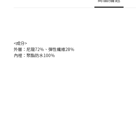
<成分>
外層：尼龍72％、彈性纖維28％
內裡：聚酯防水100％