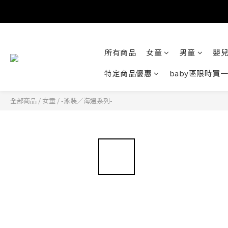
所有商品
女童
男童
嬰
特定商品優惠
baby區限時買
全部商品
/
女童
/
-泳裝／海邊系列-