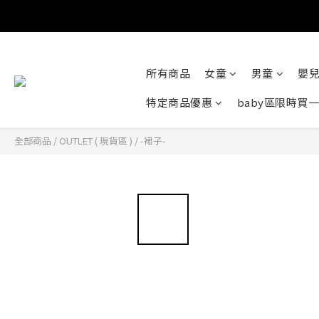
所有商品
女童
男童
嬰
特定商品優惠
baby區限時買
全部商品
/
OUTLET ( 現貨區 )
/
-裙子-