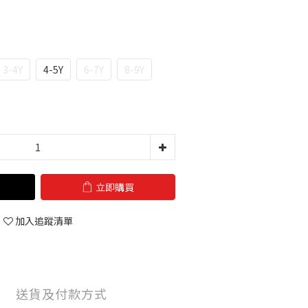
3-4Y
4-5Y
6-7Y
8-9Y
立即購買
加入追蹤清單
送貨及付款方式