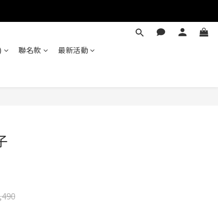
)
聯名款
最新活動
立即購買
子
,490