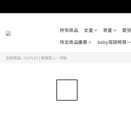
所有商品
女童
男童
嬰
特定商品優惠
baby區限時買
全部商品
/
OUTLET ( 現貨區 )
/
-洋裝-