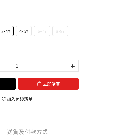
3-4Y
4-5Y
6-7Y
8-9Y
立即購買
加入追蹤清單
送貨及付款方式