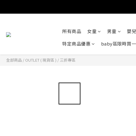
所有商品
女童
男童
嬰
特定商品優惠
baby區限時買
全部商品
/
OUTLET ( 現貨區 )
/
三折專區