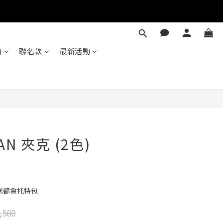
)
聯名款
最新活動
立即購買
AN 夾克 (2色)
送都會托特包
,580