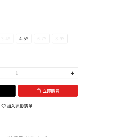
3-4Y
4-5Y
6-7Y
8-9Y
立即購買
加入追蹤清單