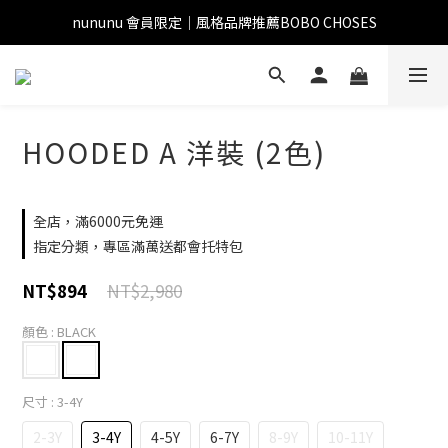
nununu 會員限定｜風格品牌推薦BOBO CHOSES
HOODED A 洋裝 (2色)
全店，滿6000元免運
指定分類，專區滿萬送都會托特包
NT$2,980
NT$894
顏色
: BLACK
尺寸
: 3-4Y
2-3Y
3-4Y
4-5Y
6-7Y
8-9Y
10-11Y