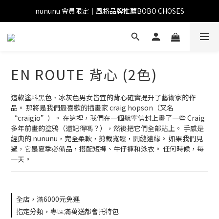
nununu 會員限定｜風格品牌推薦BOBO CHOSES
EN ROUTE 背心 (2色)
這款塗料黑色、冰灰色男女皆宜的背心確實提升了藝術家的作
品。 那將是我們最喜歡的插畫家 craig hopson（又名
“craigio”）。 在這裡，我們在一個航空信封上畫了一些 Craig 
多年前畫的塗鴉（還記得嗎？），然後把它們全部貼上。 手感是
經典的 nununu，完全柔軟，剪裁寬鬆，開縫邊緣。 如果我們見
過，它是夏季必備品，搭配短褲、牛仔褲和泳衣。 任何時候，每
一天。
全店，滿6000元免運
指定分類，專區滿萬送都會托特包