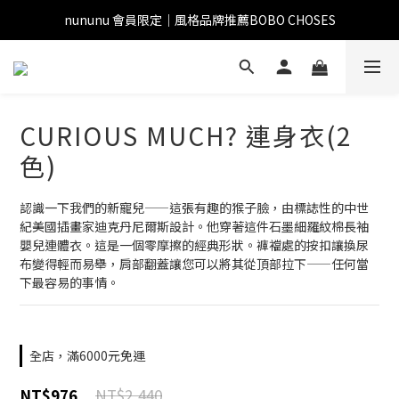
nununu 會員限定｜風格品牌推薦BOBO CHOSES
CURIOUS MUCH? 連身衣(2
色)
認識一下我們的新寵兒——這張有趣的猴子臉，由標誌性的中世
紀美國插畫家迪克丹尼爾斯設計。他穿著這件石墨細羅紋棉長袖
嬰兒連體衣。這是一個零摩擦的經典形狀。褲襠處的按扣讓換尿
布變得輕而易舉，肩部翻蓋讓您可以將其從頂部拉下——任何當
下最容易的事情。
全店，滿6000元免運
NT$2,440
NT$976