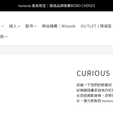
nununu 會員限定｜風格品牌推薦BOBO CHOSES
兒
成人
配件
新站推薦｜Milanik
OUTLET ( 現貨區 
一送一
CURIOUS
認識一下我們的新寵兒
紀美國插畫家迪克丹尼爾
女孩經典緊身褲。非常適
衫。彈力柔軟的 nun