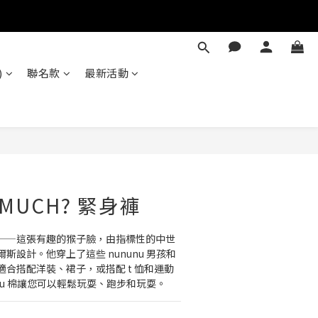
)
聯名款
最新活動
立即購買
 MUCH? 緊身褲
——這張有趣的猴子臉，由指標性的中世
斯設計。他穿上了這些 nununu 男孩和
合搭配洋裝、裙子，或搭配 t 恤和運動
unu 棉讓您可以輕鬆玩耍、跑步和玩耍。