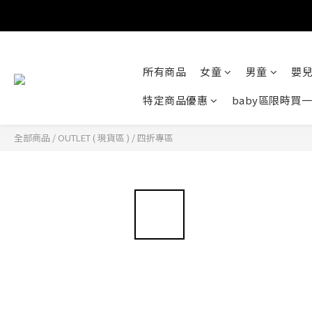
所有商品
女童
男童
嬰
特定商品優惠
baby區限時買
全部商品
/
OUTLET ( 現貨區 )
/
四折專區