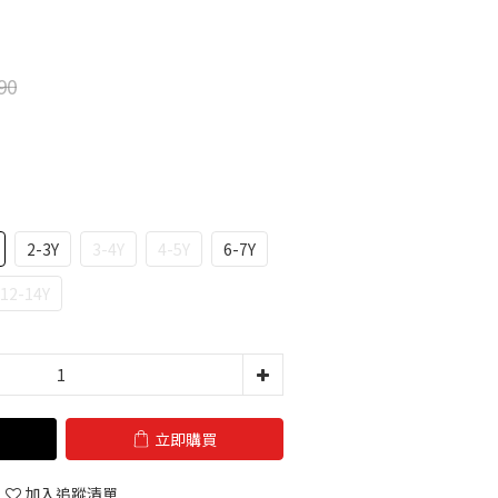
90
2-3Y
3-4Y
4-5Y
6-7Y
12-14Y
立即購買
加入追蹤清單