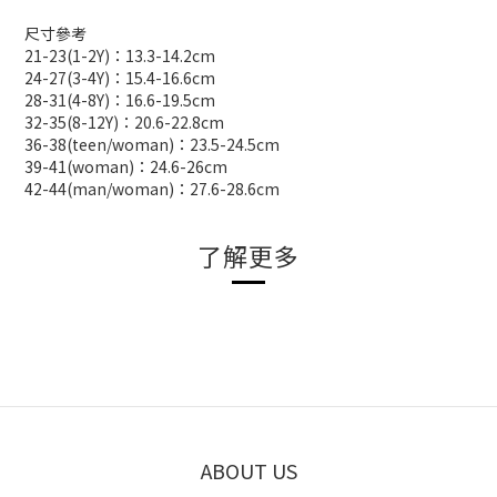
尺寸參考
21-23(1-2Y)：13.3-14.2cm
24-27(3-4Y)：15.4-16.6cm
28-31(4-8Y)：16.6-19.5cm
32-35(8-12Y)：20.6-22.8cm
36-38(teen/woman)：23.5-24.5cm
39-41(woman)：24.6-26cm
42-44(man/woman)：27.6-28.6cm
了解更多
ABOUT US