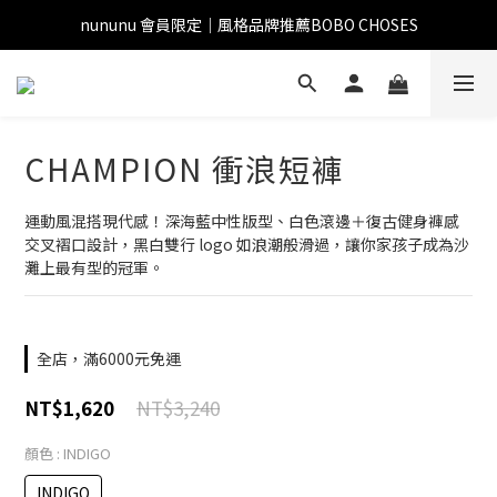
nununu 會員限定｜風格品牌推薦BOBO CHOSES
CHAMPION 衝浪短褲
運動風混搭現代感！深海藍中性版型、白色滾邊＋復古健身褲感
交叉褶口設計，黑白雙行 logo 如浪潮般滑過，讓你家孩子成為沙
灘上最有型的冠軍。
全店，滿6000元免運
NT$3,240
NT$1,620
顏色
: INDIGO
INDIGO