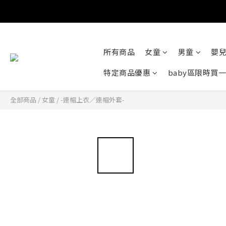
所有商品
女童
男童
嬰
特定商品優惠
baby區限時買
全部商品
/
女童
/
-連帽上衣／連帽外套-