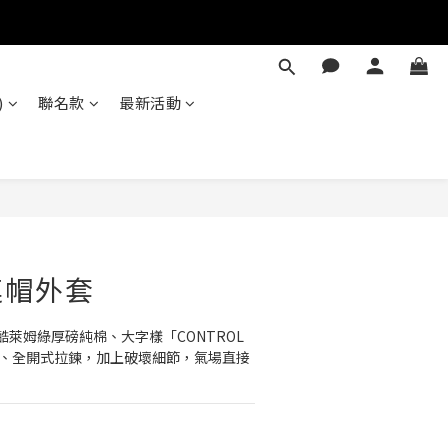
)
聯名款
最新活動
立即購買
P 連帽外套
萊姆綠厚磅純棉、大字樣「CONTROL 
袋、全開式拉鍊，加上破壞細節，氣場直接