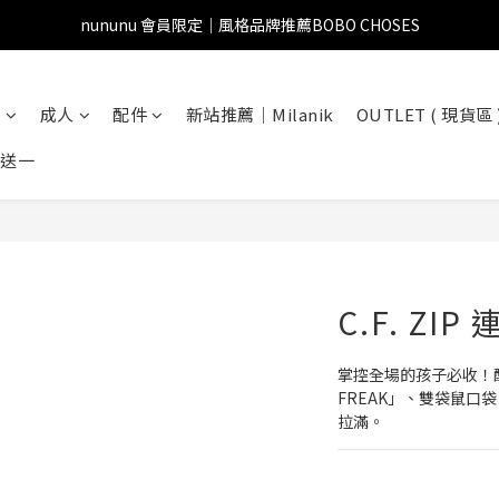
nununu 會員限定｜風格品牌推薦BOBO CHOSES
兒
成人
配件
新站推薦｜Milanik
OUTLET ( 現貨區 
一送一
C.F. ZI
掌控全場的孩子必收！酷
FREAK」、雙袋鼠口
拉滿。