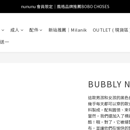
nununu 會員限定｜風格品牌推薦BOBO CHOSES
兒
成人
配件
新站推薦｜Milanik
OUTLET ( 現貨區 
一送一
BUBBLY
這款男孩和女孩的黑色
幾乎每天都可以穿的款
料製成，配有圓領、束
當然，我們還加入了標誌
酷！哦，對了，它被縫
布，並讓他們在愉快的