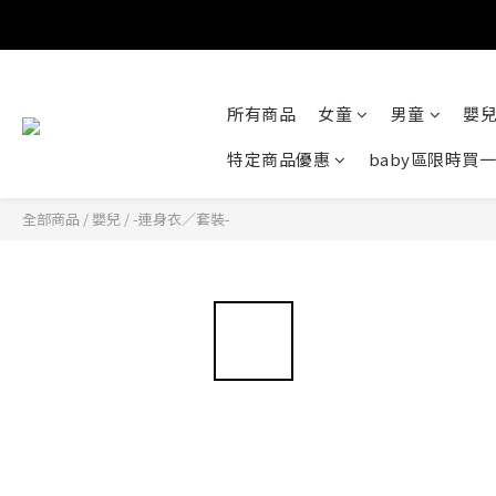
所有商品
女童
男童
嬰
特定商品優惠
baby區限時買
全部商品
/
嬰兒
/
-連身衣／套裝-