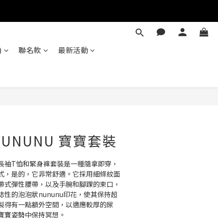
)
聯名款
最新活動
立即購買
 NUNUNU 寶寶套裝
長袖T恤和緊身褲套裝是一種隨拿即穿，
式，是的，它非常舒適。它採用細條紋面
帶式彈性腰帶，以及手腕和腳踝的束口，
性的泡泡狀nununu印花，使其保持超
製得有一點額外空間，以適應較厚的尿
寶寶姿勢中保持冥想。