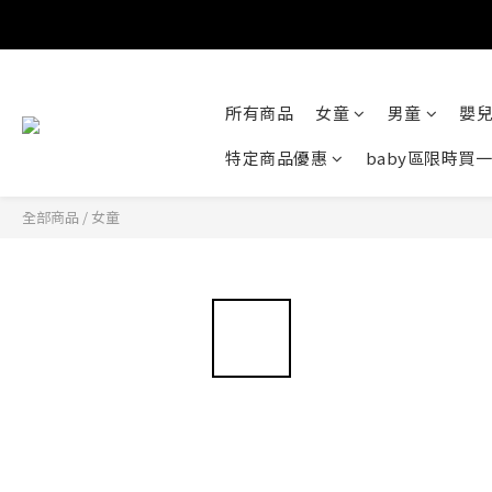
所有商品
女童
男童
嬰
特定商品優惠
baby區限時買
全部商品
/
女童