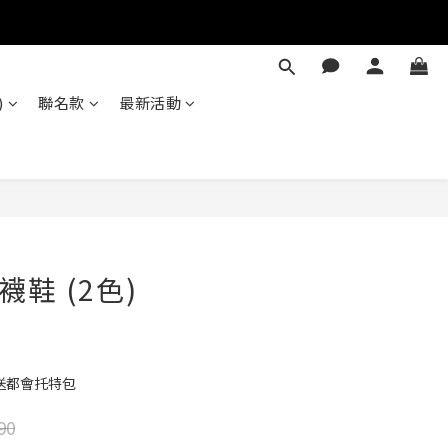
)
聯名款
最新活動
立即購買
2 襪鞋 (2色)
送都會托特包
90