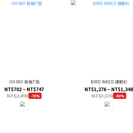
OH NO! 長袖T恤
BIRD INKED 運動衫
NT$702 ~ NT$747
NT$1,276 ~ NT$1,348
NT$2,490
NT$3,370
-70%
-60%