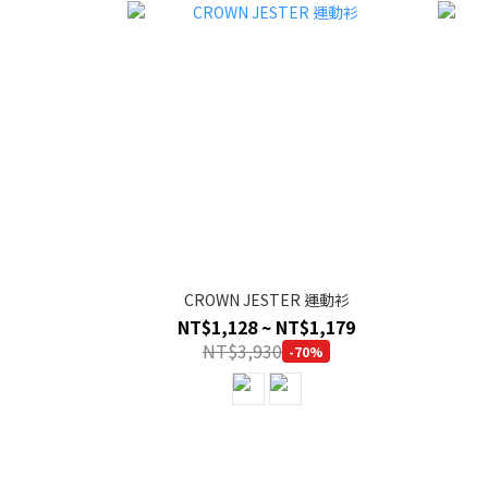
CROWN JESTER 運動衫
NT$1,128 ~ NT$1,179
NT$3,930
-70%