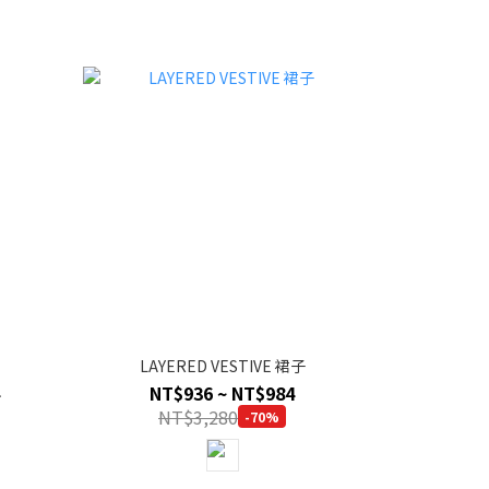
LAYERED VESTIVE 裙子
NT$936 ~ NT$984
NT$3,280
-70%