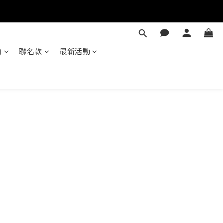
)
聯名款
最新活動