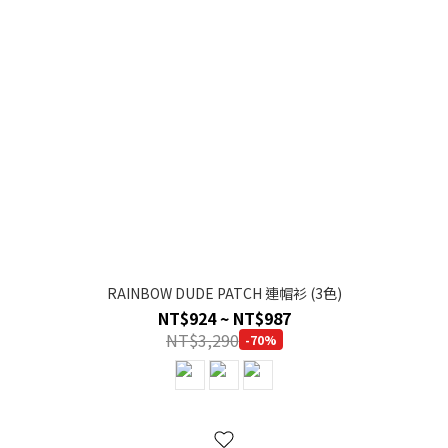
RAINBOW DUDE PATCH 連帽衫 (3色)
NT$924 ~ NT$987
NT$3,290
-70%