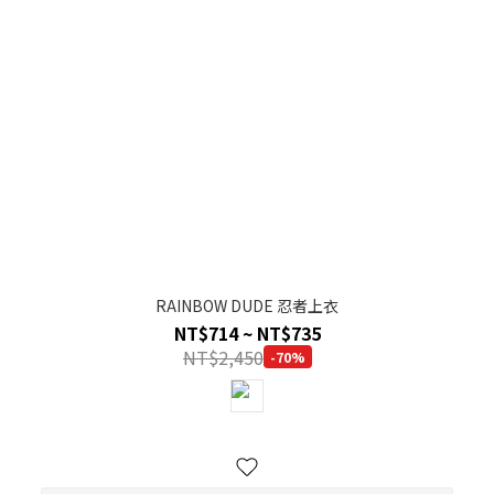
RAINBOW DUDE 忍者上衣
NT$714 ~ NT$735
NT$2,450
-70%