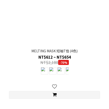
MELTING MASK 短袖T恤 (4色)
NT$612 ~ NT$654
NT$2,180
-70%