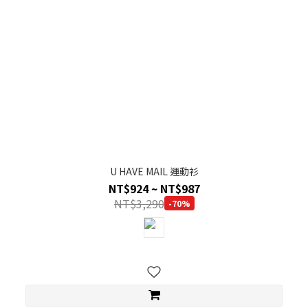
U HAVE MAIL 運動衫
NT$924 ~ NT$987
NT$3,290
-70%