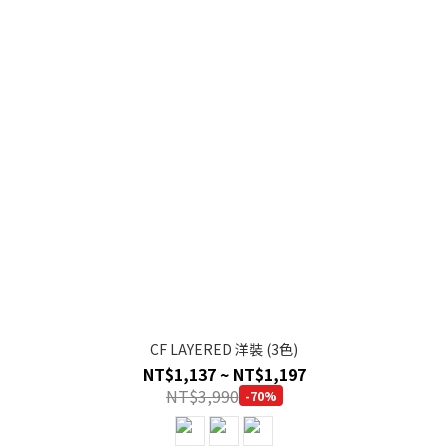
CF LAYERED 洋裝 (3色)
NT$1,137 ~ NT$1,197
NT$3,990
-70%