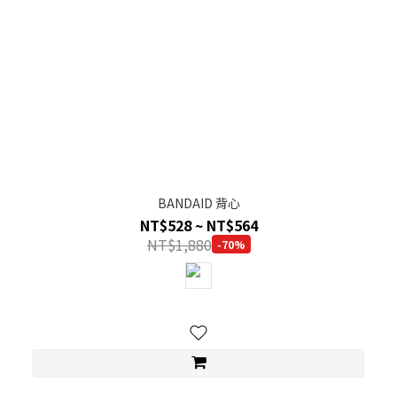
BANDAID 背心
NT$528 ~ NT$564
NT$1,880
-70%