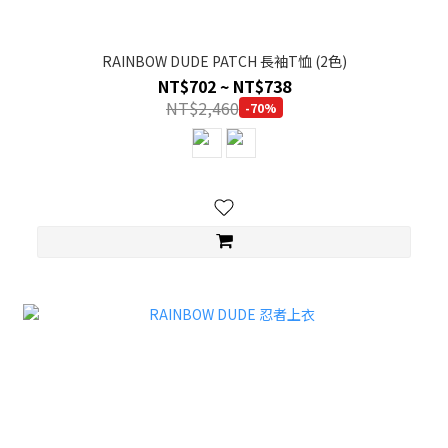
RAINBOW DUDE PATCH 長袖T恤 (2色)
NT$702 ~ NT$738
NT$2,460
-70%