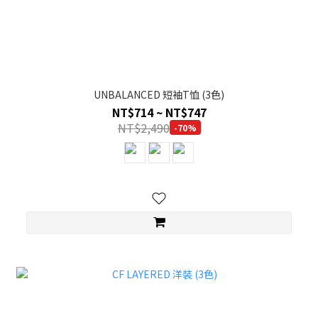
UNBALANCED 短袖T恤 (3色)
NT$714 ~ NT$747
NT$2,490
-70%